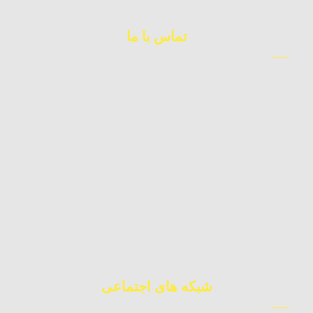
تماس با ما
09123983362
کارشناس فروش
09392010871
چت آنلاین
02177224177
دفتر مرکزی
شبکه های اجتماعی