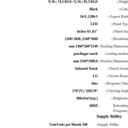
N.W.: 74.5 KGS / G.W.: 85.5 KGS
Weight
Black
Color
1200:1, 16:9
Aspect Ratio
LED
Panel Type
65″, 65 inches
Panel Size
3840*2160, 3840×2160
Resolution
2140*260*1360 mm
Packing Dimension
pen/finger touch
writing method
1980.6*1194 mm
Product Dimension
Infrared Touch
Touch Screen
LG
Screen Brand
6ms
Response Time
178°(H) / 178°(V)
Viewing Angle
400cd/m²(typ.)
Brightness
60HZ
Refreshin
Frequency
Supply Ability
100 Unit/Units per Month
Supply Ability