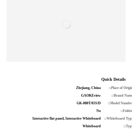
Quick Details
Zhejiang, China
Place of Origin
GAOKEview
Brand Name
GK-880T/65S/D
Model Number
No
Folded
Interactive flat panel, Interactive Whiteboard
Whiteboard Type
Whiteboard
Type