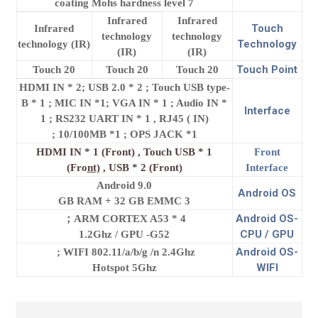
coating Mohs hardness level 7
Infrared
Infrared
Touch
Infrared
technology
technology
Technology
technology (IR)
(IR)
(IR)
Touch Point
20 Touch
20 Touch
20 Touch
HDMI IN * 2; USB 2.0 * 2 ; Touch USB type-
B * 1 ; MIC IN *1; VGA IN * 1 ; Audio IN *
Interface
1 ; RS232 UART IN * 1 , RJ45 ( IN)
10/100MB
*1 ; OPS JACK *1 ;
HDMI IN * 1 (Front) , Touch USB * 1
Front
(Fro
nt)
, USB * 2 (Front)
Interface
Android 9.0
Android OS
3 GB RAM + 32 GB EMMC
Android OS-
ARM CORTEX A53 * 4；
CPU / GPU
1.2Ghz / GPU -G52
Android OS-
WIFI 802.11/a/b/g /n 2.4Ghz ;
WIFI
Hotspot 5Ghz