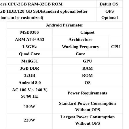
 Core CPU-2GB RAM-32GB ROM
Defult OS
GB HDD/128 GB SSD(standard optional,better
OPS
tion can be customized)
Optional
Android Parameter
MSD8386
Chipset
ARM A73+A53
Architecture
1.5GHz
Working Frequency
CPU
Quad Core
Core
MaliG51
GPU
3GB DDR
RAM
32GB
ROM
Android 8.0
OS
AC 100 V ~ 240 V,
Power Requirements
50/60 Hz
Standard Power Consumption
150W
Without OPS
Largest Power Consumption
220W
Without OPS