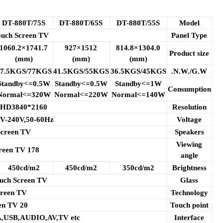
DT-880T/75S
DT-880T/65S
DT-880T/55S
Model
A GRADE PANEL Touch Screen TV
Panel Type
1741.7×1060.2
1512×927
1304.0×814.8
Product size
(mm)
(mm)
(mm)
57.5KGS/77KGS
41.5KGS/55KGS
36.5KGS/45KGS
N.W./G.W.
Standby<=0.5W
Standby<=0.5W
Standby<=1W
Consumption
Normal<=320W
Normal<=220W
Normal<=140W
HD3840*2160
Resolution
V-240V,50-60Hz
Voltage
Screen TV
15Wx2
Speakers
Viewing
reen TV
178 degrees
angle
450cd/m2
450cd/m2
350cd/m2
Brightness
4MM Tempered Glass Touch Screen TV
Glass
Infrared Touch Screen TV
Technology
20 points Touch Screen TV
Touch point
USB,AUDIO,AV,TV etc
Interface