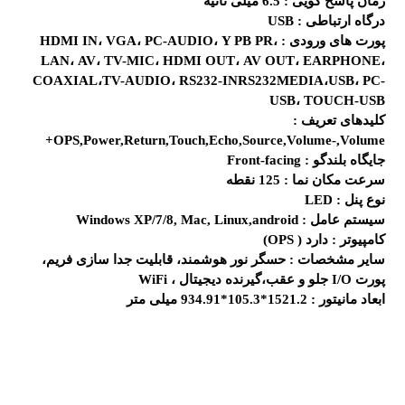
زمان پاسخ گویی :
6.5 میلی ثانیه
درگاه ارتباطی :
USB
پورت های ورودی :
HDMI IN، VGA، PC-AUDIO، Y PB PR،
LAN، AV، TV-MIC، HDMI OUT، AV OUT، EARPHONE،
COAXIAL،TV-AUDIO، RS232-INRS232MEDIA،USB، PC-
USB، TOUCH-USB
کلیدهای تعریف :
OPS,Power,Return,Touch,Echo,Source,Volume-,Volume+
جایگاه بلندگو :
Front-facing
سرعت مکان نما :
125 نقطه
نوع پنل :
LED
سیستم عامل :
Windows XP/7/8, Mac, Linux,android
کامپیوتر :
دارد ( OPS)
سایر مشخصات :
حسگر نور هوشمند، قابلیت جدا سازی فریم،
پورت I/O جلو و عقب،گیرنده دیجیتال ، WiFi
ابعاد مانیتور :
1521.2*105.3*934.91 میلی متر