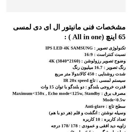
مشخصات فنی مانیتور ال ای دی لمسی
65 اینچ (All in one ) :
تکنولوژی تصویر :
IPS LED 4K SAMSUNG
نسبت کنتراست :
16:9
وضوح تصویر رزولوشن :
4K (3840*2160)
رنگ تصویر :
16.7 میلیون رنگ
شدت روشنایی :
450 کالاندولا متر مربع
سیستم لمسی :
تاچ IR 20x speed
قدرت خروجی بلندگو :
دو بلندگو با توان 15 وات
مصرف برق :
Maximum<150x , Echo mode<125w, Standby
Mode<0.5w
سطح تاچ :
Anti-glare
وسیله نوشتن :
انگشت و قلم (هر دو با هم)
تعداد کاربره :
10 کاربره
زاویه دید افقی و عمودی :
178 /178 درجه