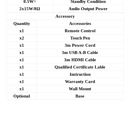
<0.5W
Standby Condition
2x15W/8Ω
Audio Output Power
Accessory
Quantity
Accessories
x1
Remote Control
x2
Touch Pen
x1
3m Power Cord
x1
3m USB A-B Cable
x1
3m HDMI Cable
x1
Qualified Certificate Lable
x1
Instruction
x1
Warranty Card
x1
Wall Mount
Optional
Base