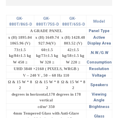
GK-
GK-
GK-
Model
880T/86S-D
880T/75S-D
880T/65S-D
Panel Type
A GRADE PANEL
Active
1895.04 (H) x
1649.74 (H) x
1428.48 (H) x
Display Area
1065.96 (V)
927.94(V)
803.52 (V)
73±1.5
60±1.5
42±1.5
N.W./G.W.
kg/84±1.5 kg
kg/73±1.5 kg
kg/58±1.5 kg
Consumption
≤ 450 W
≤ 320 W
≤ 220 W
Resolution
UHD 3840 ×2160 ( PIXELS, WRGB )
Voltage
110 V – 240 V , 50 – 60 Hz
8 Ω & 15 W *
8 Ω & 15 W *
8 Ω & 15 W *
Speakers
2
2
2
Viewing
178 degrees in horizontal,178 degrees in
Angle
vertical
Brightness
350 cd/m²
4mm Tempered Glass with Anti-Glare
Glass