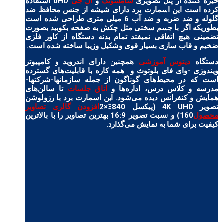
خیره کننده از پنل تصویری
سامسونگ
و
ال جی
UHD استفاده
کرده است این اسمارت برد دارای شیشه از جنس محافظ ضد
گلوله و ضد ضربه و ضد آب 6 میلی متری طراحی شده است
بطوریکه اگر با جسم سختی مثل چکش به صفحه بکوبید بصورت
تضمینی هیچ اتفاقی نمیفتد تمام بدنه دستگاه از کاور فلزی
ضخیم و قاب سازی بسیار قوی وشکیل وزیبا ساخته شده است.
دستگاه
دیتوس آموزشی
همچنین دارای اندروید و کامپیوتر
ویندوزی -وای فای بلوتوث و همه کاره با قابلیت‌های گسترده‌
است که در محیط‌های گوناگون از جمله سازمانها-شرکتها-
مدرسه و کلاس درس، اداره‌ها و
اتاق جلسات
تا سالن‌های
همایش و کنفرانس دیده می‌شود. این اسمارت برد با رزولوشن
تصویر 4K UHD (پیکسل 3840×2
افزودن گالری تصاویر
محصول
160) و نسبت تصویر 16:9 بهترین تصاویر را با بالاترین
کیفیت برای شما به نمایش می‌گذارد.