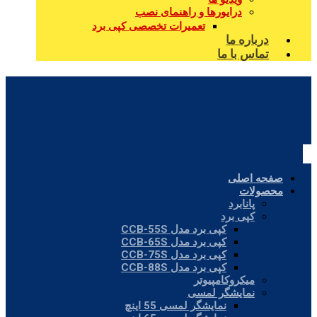
درایورها و راهنمای نصب
تعمیرات تخصصی کپی برد
درباره ما
تماس با ما
صفحه اصلی
محصولات
پانابرد
کپی برد
کپی برد مدل CCB-55S
کپی برد مدل CCB-65S
کپی برد مدل CCB-75S
کپی برد مدل CCB-88S
میکروکامپیوتر
نمایشگر لمسی
نمایشگر لمسی 55 اینچ