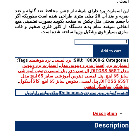
است .
این اسمارت برد دارای شیشه از جنس محافظ ضد گلوله و ضد
ضربه و ضد آب 20 میلی متری طراحی شده است بطوریکه اگر
با جسم سختی مثل چکش به صفحه بکوبید بصورت تضمینی هیچ
اتفاقی نمیفتد تمام بدنه دستگاه از کاور فلزی ضخیم و قاب
سازی بسیار قوی وشکیل وزیبا ساخته شده است.
پنل
لمسی
Add to cart
دیتوس
آموزشی
Categories:
180000-2
SKU:
برد لمسی
,
برد هوشمند
Tags:
سایز
اسمارت برد
,
اسمارت برد دیتوس مدل
,
اسمارت برد دیتوس
65
مدل DITOSS 55ST
,
ال سی دی
,
پنل لمسی دیتوس آموزشی
اینچ
سایز 65 اینچ
,
پنل لمسی دیتوس آموزشی سایز 65 اینچ مدل
مدل
DITOSS 65ST
,
پنل لمسی دیتوس سایز 65 اینچ
,
کالا اسکول
,
DITOSS
نمایشگر
,
نمایشگر لمسی
65ST
فیسبوک
توئیتر
پینترست
رددیت
Delicious
لینکدین
واتس اپ
ایمیل
quantity
Description
Description