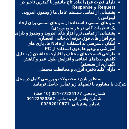
دارای قدرت فوق العاده تاچ مانیتور با کمترین تاخیر در
Request و Response
پشتیبانی از تمامی سیستم عامل ها ( ویندوز، اندروید،
لینوکس )
منو های لمسی ( استفاده از منو های لمسی برای ایجاد
یک تنظیمات کلی در هر منبع ورودی)
پشتیبانی از تمامی نرم افزار های اندروید و ویندوز و دارای
نرم افزار های فوق حرفه ای جانبی انحصاری
امکان دسترسی به استفاده از Note ها، بازی های
آموزشی و ویدیو ها بدون استفاده از PC
طراحی قسمت های مختلف با قابلیت جداشدن ( به دلیل
کاهش صداهای اضافی و افزایش طول عمر و کاهش
نگهداری از سیستم)
دارای کلید ذخیره انرژی و محافظت محیطی
بمنظور بازدید محصولات و بررسی کامل در محل
شرکت یا مشاوره با تلفنهای زیر تماس حاصل فرمایید
شماره دفتر:
77224177-021 (10 خط)
شماره واتس اپ و تماس:
09123983362
شماره پشتیبانی:
09392010871