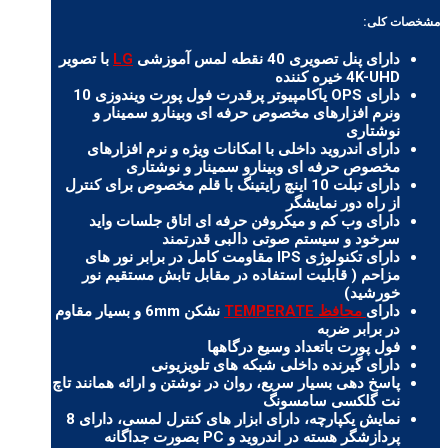
مشخصات کلی:
دارای پنل تصویری 40 نقطه لمس آموزشی
LG
با تصویر
4K-UHD خیره کننده
دارای OPS یاکامپیوتر پرقدرت فول پورت ویندوزی 10
ونرم افزارهای مخصوص حرفه ای وبینارو سمینار و
نوشتاری
دارای اندروید داخلی با امکانات ویژه و نرم افزارهای
مخصوص حرفه ای وبینارو سمینار و نوشتاری
دارای تبلت 10 اینچ رایتینگ با قلم مخصوص برای کنترل
از راه دور نمایشگر
دارای وب کم و میکروفن حرفه ای اتاق جلسات واید
سرخود و سیستم صوتی دالبی قدرتمند
دارای تکنولوژی IPS مقاومت کامل در برابر نور های
مزاحم ( قابلیت استفاده در مقابل تابش مستقیم نور
خورشید)
دارای
محافظ TEMPERATE
نشکن 6mm و بسیار مقاوم
در برابر ضربه
فول پورت باتعداد وسیع درگاهها
دارای گیرنده داخلی شبکه های تلویزیونی
پاسخ دهی بسیار سریع، روان در نوشتن و ارائه همانند تاچ
نت گلکسی سامسونگ
نمایش یکپارچه، دارای ابزار های کنترل لمسی، دارای 8
پردازشگر هسته در اندروید و PC بصورت جداگانه