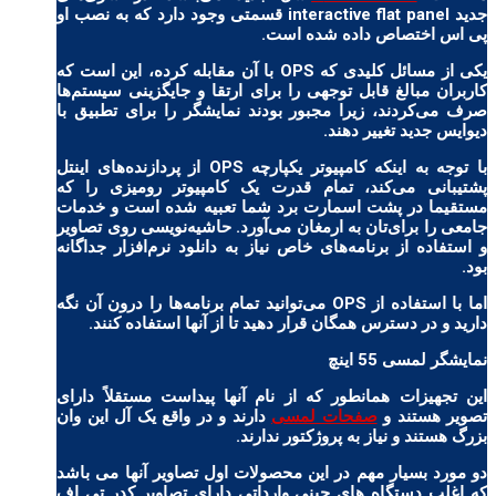
جدید
interactive flat panel
قسمتی وجود دارد که به نصب او
پی اس اختصاص داده شده است.
یکی از مسائل کلیدی که OPS با آن مقابله کرده‌، این است که
کاربران مبالغ قابل توجهی را برای ارتقا و جایگزینی سیستم‌ها
صرف می‌کردند، زیرا مجبور بودند نمایشگر را برای تطبیق با
دیوایس جدید تغییر دهند.
با توجه به اینکه کامپیوتر یکپارچه OPS از پردازنده‌های اینتل
پشتیبانی می‌کند، تمام قدرت یک کامپیوتر رومیزی را که
مستقیما در پشت اسمارت برد شما تعبیه شده است و خدمات
جامعی را برای‌تان به ارمغان می‌آورد. حاشیه‌نویسی روی تصاویر
و استفاده از برنامه‌های خاص نیاز به دانلود نرم‌افزار جداگانه
بود.
اما با استفاده از OPS می‌توانید تمام برنامه‌ها را درون آن نگه
دارید و در دسترس همگان قرار دهید تا از آنها استفاده کنند.
نمایشگر لمسی 55 اینچ
این تجهیزات همانطور که از نام آنها پیداست مستقلاً دارای
تصویر هستند و
صفحات لمسی
دارند و در واقع یک آل این وان
بزرگ هستند و نیاز به پروژکتور ندارند.
دو مورد بسیار مهم در این محصولات اول تصاویر آنها می باشد
که اغلب دستگاه های چینی وارداتی دارای تصاویر کدر تی اف