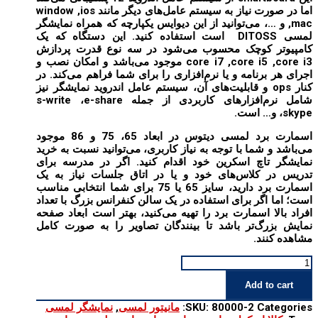
اما در صورت نیاز به سیستم عامل‌های دیگر مانند window ,ios
,mac و …، می‌توانید از این دیوایس یکپارچه که همراه نمایشگر
لمسی DITOSS است استفاده کنید. این دستگاه که یک
کامپیوتر کوچک محسوب می‌شود در سه نوع قدرت پردازش
core i7 ,core i5 ,core i3 موجود می‌باشد و امکان نصب و
اجرای هر برنامه و یا نرم‌افزاری را برای شما فراهم می‌کند. در
کنار ops و قابلیت‌های آن، سیستم عامل اندروید نمایشگر نیز
شامل نرم‌افزارهای کاربردی از جمله s-write ،e-share
،skype و… است.
اسمارت برد لمسی دیتوس در ابعاد 65، 75 و 86 موجود
می‌باشد و شما با توجه به نیاز کاربری، می‌توانید نسبت به
خرید
نمایشگر تاچ اسکرین
خود اقدام کنید. اگر در مدرسه برای
تدریس در کلاس‌های خود و یا در اتاق جلسات نیاز به یک
اسمارت برد دارید، سایز 65 یا 75 برای شما انتخابی مناسب
است؛ اما اگر برای استفاده در یک سالن کنفرانس بزرگ با تعداد
افراد بالا اسمارت برد را تهیه می‌کنید، بهتر است ابعاد صفحه
نمایش بزرگ‌تر باشد تا بینندگان تصاویر را به صورت کامل
مشاهده کنند.
مانیتور
لمسی
Add to cart
55
اینچ
Categories:
80000-2
SKU:
مانیتور لمسی
,
نمایشگر لمسی
مدل