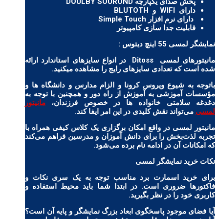
پخش صدای یکپارچه DOULBY SOUROND
دارای WIFI و BLUTOTH
دارای نرم افزار Simple Touch
قابلیت جدا سازی کامپیوتر
نمایشگر لمسی 55 اینچ دیتوس :
مانیتورهای لمسی Ditoss در انواع سایزهای استاندارد ارائه
شده است که تعدادی سایزهای رایج را مشاهده میکنید.
باتوجه به شیوع ویروس کرونا و الزام مدارس و دانشگاه ها و
مؤسسات آموزشی به آموزش از راه دور و همچنین با توجه به
دغدغه سلامتی خانواده ها در خصوص فرزندان،
مانیتور
لمسی
می‌تواند نقش کلیدی در این امر ایفا کند.
مانیتور لمسی در واقع امکان برگزاری یک کلاس کیفی همراه با
تجربه لذت‌بخش را برای دانش آموزان و مدرسین فراهم می‌کند
که امکانات آن در ادامه نام برده می‌شود.
نکات خرید نمایشگر لمسی
برای خرید اسمارت برد مناسب توجه به یک سری نکات و
فاکتورها ضروری است. در ابتدا شما باید محیط استفاده و
کاربری خود را در نظر بگیرید.
آیا فضای موجود پاسخگوی ابعاد بزرگ نمایشگر و پایه آن است؟