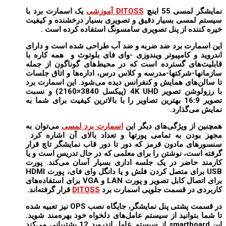
نمایشگر لمسی 55 اینچ
DITOSS آموزشی
یک اسمارت برد با
سیستم لمسی بسیار دقیق و تصویری بسیار درخشنده و کیفیت
خیره کننده از پنل تصویری سامسونگ استفاده کرده است .
این اسمارت برد ضد ضربه و ضد آب طراحی شده است و دارای
اندروید و کامپیوتر ویندوزی -وای فای بلوتوث و همه کاره با
قابلیت‌های گسترده‌ است که در محیط‌های گوناگون از جمله
سازمانها-شرکتها-مدرسه و کلاس درس، اداره‌ها و اتاق جلسات
تا سالن‌های همایش و کنفرانس دیده می‌شود. این اسمارت برد
با رزولوشن تصویر 4K UHD (پیکسل 3840×2160) و نسبت
تصویر 16:9 بهترین تصاویر را با بالاترین کیفیت برای شما به
نمایش می‌گذارد.
همچنین از ویژگی‌های دیگر این
اسمارت برد لمسی
می‌توان به
مجهز بودن به تمامی پورتها و تعداد بالای آن اشاره کرد
سنسورهای مادون قرمز که دور تا دور قاب نمایشگر تاچ قرار
گرفته است، نوشتن را برای معلمی که در حال تدریس است و یا
کارمند حاضر در یک جلسه اداری بسیار آسان می‌کند. پورت
USB برای متصل کردن فلش و یا دانگل وای فای، پورت HDMI
برای اتصال کابل تصویر و پورت LAN و VGA برای استفاده‌های
کاربردی در قسمت جلویی اسمارت برد
DITOSS
قرار گرفته‌اند.
در قسمت پشتی پنل نمایشگر، جایگاه نصب OPS نیز تعبیه شده
تا شما بتوانید از سیستم عامل‌های دلخواه خود بهره‌مند شوید.
این smartboard از سیستم عامل اندروید 12 پشتیبانی می‌کند