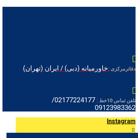
خاورمیانه (دبی) / ایران (تهران)
دفاترمرکزی :
02177224177/
تلفن تماس 10خط :
09123983362
Instagram