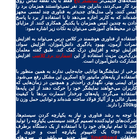
نسخه‌های قدیمی‌تر
نمایشگر تاچ
فقط با یک نقطه تماس روی
برد کار می‌‌کردند، بنابراین چند نفر نمی‌توانستند همزمان برد را
لمس کنند، ولی مدل‌های جدیدتر به فناوری چند لمسی مجهز
شده‌اند که به کاربر اجازه می‌دهد تا با استفاده از برد با پاسخ
دادن به چندین لمس همزمان با یکدیگر همکاری کنند. از مزایای
آن در محیط‌های آموزشی می‌توان به نکات زیر اشاره نمود:
استفاده از فناوری هوشمند در کلاس درس می‌تواند به افزایش
نمرات آزمون، بهبود یادگیری دانش‌آموزان، افزایش سواد،
افزایش توجه و افزایش درک کمک کند. طبق گفته معلمان
بزرگ‌ترین مزیت استفاده از این
اسمارت برد کلاسی
افزایش
مشارکت دانش‌آموزان است.
برخی از نمایشگرها توانایی جابه‌جایی ندارند به همین منظور با
استفاده از پایه‌های مانیتور تاچ اسکرین این مشکل رفع می‌شود.
برای ایمنی بهتر، نگهداری راحت‌تر و همچنین در زمان‌هایی که
کاربران می‌خواهند نمایشگر خود را حرکت دهند از این پایه‌ها
استفاده می‌گردد. پایه‌های چرخدار اسمارت بردها با کیفیت
بسیار عالی و از آلیاژ فولاد ساخته شده‌اند و توانایی حمل وزن تا
200kg را دارند.
با توجه به رشد فناوری و نیاز به یکپارچه کردن سیستم‌ها،
شرکت‌های تولیدکننده تصمیم گرفتند سیستمی یکپارچه را تولید
کنند تا تمام نیازهای خود را با استفاده از یک دستگاه برطرف
نمایند. Ops یک کامپیوتر یکپارچه است و جزوی از
متعلقات
SmartBoard
نسل جدید می‌باشد. در سری‌های