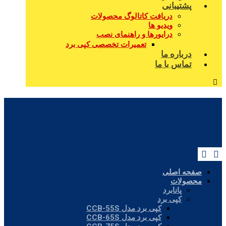
پشتیبانی
دریافت کاتالوگ محصولات
ویدیو ها
درایورها و راهنمای نصب
تعمیرات تخصصی کپی برد
درباره ما
تماس با ما
صفحه اصلی
محصولات
پانابرد
کپی برد
کپی برد مدل CCB-55S
کپی برد مدل CCB-65S