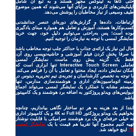
حتی گاها به لینوکس مجهز هستند و به تبع آن شامل
اپلیکیشن‌های کاربردی و مزایای آنها می‌شوند که همین موضوع
طیف وسیعی از نیاز مخاطبان را پوشش می‌دهد.
ارتباطات، داده‌ها و گزارش‌های دوره‌ای عنصر جدانشدنی
کسب‌وکارها هستند، آموزش و تعامل هم همواره مبنای یادگیری
بوده است؛ پس به‌راحتی می‌توانیم دلیل خود، جهت
خرید
نمایشگر لمسی
با توجه به نیازمان را توجیه کنیم.
حال این نیاز یک ارائه‌ی جذاب با حداکثر جلب توجه مخاطب باشد
یا صرفا پخش کردن فیلم آموزشی و حاشیه‌نویسی روی آن،
فقط یک گزینه پیش روی ماست. نمایشگر لمسی
تعاملی
Interactive Touch Screen
تنها ابزاری است که
امکان نمایش داده، ایجاد محتوا و تعامل با آن را فراهم می‌کند.
با توجه به تخصص کارشناسان و تجربه‌ی تیم تحریریه دیتوس در
زمینه اتوماسیون‌های اداری و هوشمندسازی مدارس، تنها
سیستم مشابه با عملکرد یک نمایشگر لمسی می‌تواند اجماع
دیوایس‌های ویدئو پروژکتور به اضافه برد هوشمند و یک کامپیتور
باشد.
ابتدا از بعد هزینه به هر دو ساختار نگاهی بیاندازیم، چنانچه
بخواهیم یک ویدئو پروژکتور Full HD نه 4K و یک کامپیوتر اداری
نه خیلی حرفه‌ای و یک برد هوشمند سرامیکی با قابلیت نوشتار
تهیه کنیم مجموع آنها تقریبا هم قیمت با یک
نمایشگر لمسی
75
اینچ خواهد شد.