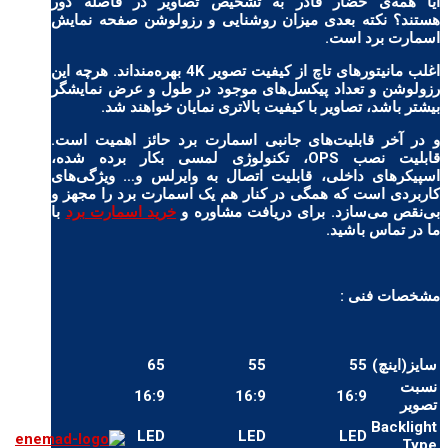
آیا همه‌ی حضار قادر به تشخیص تصاویر در فاصله دور
هستند؟ نکته بعدی میزان روشنایی و رزولوشن صفحه نمایش
اسمارت برد است.
اغلب مانیتورهای تاچ از کیفیت تصویر 4K بهره‌منداند. هرچه این
رزولوشن و تعداد پیکسل‌های موجود در طول و عرض نمایشگر
بیشتر باشد، تصاویر با کیفیت بالاتری نمایان خواهند شد.
و در آخر قابلیت‌های جانبی
اسمارت برد
حائز اهمیت است.
قابلیت نصب OPS، تکنولوژی لمسی بکار برده شده،
اسپیکرهای داخلی، قابلیت اتصال به وایرلس و… ویژگی‌های
کاربردی است که همگی در کنار هم یک اسمارت برد را مجهز و
بی‌نقص می‌سازد. برای دریافت مشاوره و
خرید اسمارت برد
با
ما در تماس باشید.
مشخصات فنی :
سایز(اینچ)
55
55
65
75
نسبت
16:9
16:9
16:9
16:9
تصویر
Backlight
LED
LED
LED
LED
Type