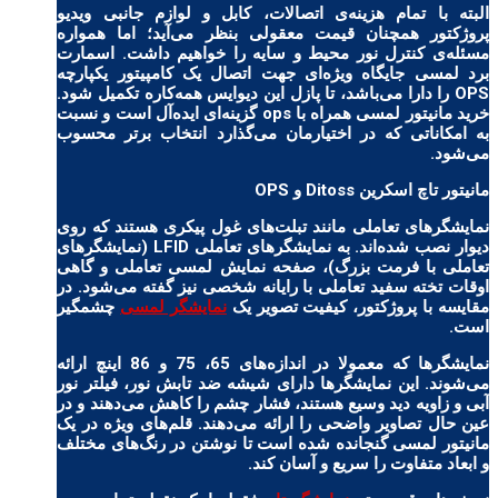
البته با تمام هزینه‌ی اتصالات، کابل و لوازم جانبی ویدیو
پروژکتور همچنان قیمت معقولی بنظر می‌آید؛ اما همواره
مسئله‌ی کنترل نور محیط و سایه را خواهیم داشت. اسمارت
برد لمسی جایگاه ویژه‌ای جهت اتصال یک کامپیتور یکپارچه
OPS را دارا می‌باشد، تا پازل این دیوایس همه‌کاره تکمیل شود.
خرید مانیتور لمسی همراه با ops گزینه‌ای ایده‌آل است و نسبت
به امکاناتی که در اختیارمان می‌گذارد انتخاب برتر محسوب
می‌شود.
مانیتور تاچ اسکرین Ditoss و OPS
نمایشگرهای تعاملی مانند تبلت‌های غول پیکری هستند که روی
دیوار نصب شده‌اند. به نمایشگرهای تعاملی LFID (نمایشگرهای
تعاملی با فرمت بزرگ)، صفحه نمایش لمسی تعاملی و گاهی
اوقات تخته سفید تعاملی با رایانه شخصی نیز گفته می‌شود. در
مقایسه با پروژکتور، کیفیت تصویر یک
نمایشگر لمسی
چشمگیر
است.
نمایشگرها که معمولا در اندازه‌های 65، 75 و 86 اینچ ارائه
می‌شوند. این نمایشگرها دارای شیشه ضد تابش نور، فیلتر نور
آبی و زاویه دید وسیع هستند، فشار چشم را کاهش می‌دهند و در
عین حال تصاویر واضحی را ارائه می‌دهند. قلم‌های ویژه در یک
مانیتور لمسی گنجانده شده است تا نوشتن در رنگ‌های مختلف
و ابعاد متفاوت را سریع و آسان کند.