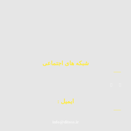
09123983362
کارشناس فروش
09392010871
چت آنلاین
02177224177
دفتر مرکزی
شبکه های اجتماعی
ایمیل :
info@ditoss.ir