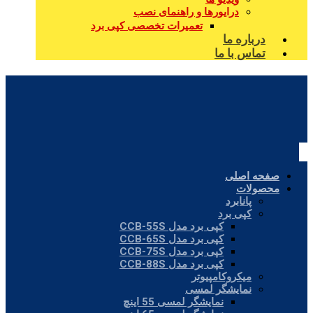
درایورها و راهنمای نصب
تعمیرات تخصصی کپی برد
درباره ما
تماس با ما
صفحه اصلی
محصولات
پانابرد
کپی برد
کپی برد مدل CCB-55S
کپی برد مدل CCB-65S
کپی برد مدل CCB-75S
کپی برد مدل CCB-88S
میکروکامپیوتر
نمایشگر لمسی
نمایشگر لمسی 55 اینچ