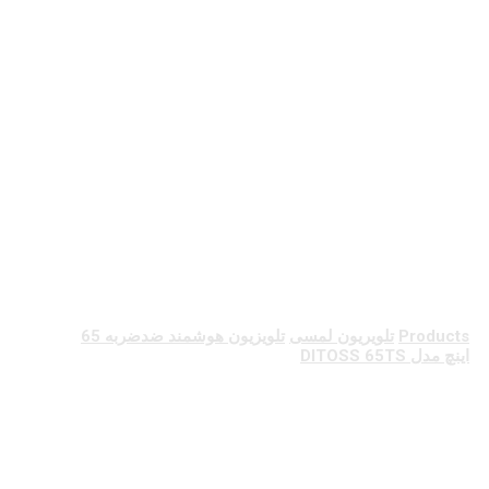
تلویزیون هوشمند
ضدضربه 65 اینچ
مدل DITOSS 65TS
Products
تلویریون لمسی
تلویزیون هوشمند ضدضربه 65
اینچ مدل DITOSS 65TS