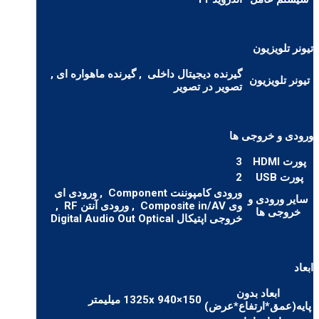
تیونر تلویزیون
گیرنده دیجیتال داخلی
, گیرنده ماهواره ای ,
تیونر تلویزیون
تصویر در تصویر
ورودی و خروجی ها
پورت HDMI
3
پورت USB
2
ورودی کامپوننت Component
, ورودی ای
سایر ورودی و
وی Composite in/AV
, ورودی آنتن RF
,
خروجی ها
خروجی اپتیکال Digital Audio Out Optical
ابعاد
ابعاد بدون
1325x 940×150 میلیمتر
پایه(عمق*ارتفاع*عرض)