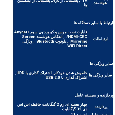
TV
, پشتیبانی از بازی, پشتیبانی از اپلیکیشن
هوشمند
ها
ارتباط با سایر دستگاه ها
قابلیت نصب موس و کیبورد بی سیم Anynet+
/HDMI-CEC
, انعکاس هوشمند Screen
ارتباطات
Mirroring
, بلوتوث Bluetooth
, ویژگی
WiFi Direct
سایر ویژگی ها
خاموش شدن خودکار, اشتراک گذاری با HDD,
سایر ویژگی ها
اشتراک گذاری با USB 2.0
پردازنده و سیستم عامل
چهار هسته ای رم 2 گیگابایت حافظه اس اس
پردازنده
دی 32 گیگابایت
سیستم عامل
اندروید 11