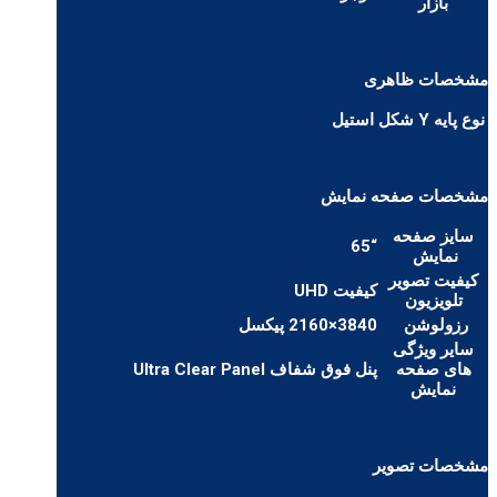
بازار
مشخصات ظاهری
نوع پایه
Y شکل استیل
مشخصات صفحه نمایش
سایز صفحه
“65
نمایش
کیفیت تصویر
کیفیت UHD
تلویزیون
رزولوشن
3840×2160 پیکسل
سایر ویژگی
های صفحه
پنل فوق شفاف Ultra Clear Panel
نمایش
مشخصات تصویر