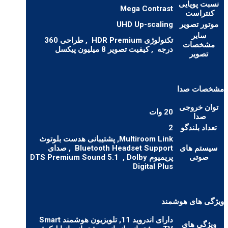
نسبت پویایی
Mega Contrast
کنتراست
موتور تصویر
UHD Up-scaling
سایر
تکنولوژی HDR Premium
, طراحی 360
مشخصات
درجه
, کیفیت تصویر 8 میلیون پیکسل
تصویر
مشخصات صدا
توان خروجی
20 وات
صدا
تعداد بلندگو
2
Multiroom Link, پشتیبانی هدست بلوتوث
سیستم های
Bluetooth Headset Support
, صدای
صوتی
پریمیوم DTS Premium Sound 5.1
, Dolby
Digital Plus
ویژگی های هوشمند
دارای اندروید 11, تلویزیون هوشمند Smart
ویژگی های