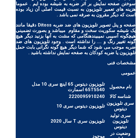
سوختن صفحه نمایش بر اثر ضربه به شیشه بوده ایم . عموما
هزینه های تعمیر تلویزیون به نسبت قیمت اصلی آن زیاد بوده
است که دیگر مقرون به صرفه نمی باشد .
صفحه و پنل تصویر تلویزیون های ضد ضربه Ditoss دقیقا مانند
یک شیشه سکوریت سخت و مقاوم میباشد و بصورت تضمینی
هیچگونه آسیبی نمیبیندهنگامی که مشت به آنها بزنید دیگر هیچ
گونه تغییر رنگ و …. را نداشته است . وجود تلویزیون های ضد
ضربه موجب می شود که شما دیگر هیچ گونه نگرانی بابت حمل
تلویزیون یا ضربه کودکان به صفحه نمایش نداشته باشید .
مشخصات فنی
عمومی
تلویزیون دیتوس 65 اینچ سری 10 مدل
نام محصول
65T5540 اسمارت
شناسه کالا
2220095910240
سری تلویزیون
تلویزیون دیتوس سری 10
دیتوس
سری تولید
تلویزیون
تلویزیون سری T سال 2020
دیتوس
وضعیت در
موجود