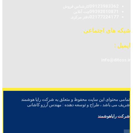
09123983362
کارشناس فروش
09392010871
چت آنلاین
02177224177
دفتر مرکزی
شبکه های اجتماعی
ایمیل :
info@ditoss.ir
تمامی محتوای این سایت محفوظ و متعلق به شرکت رایا هوشمند
شریف می باشد ، طراح و توسعه دهنده : مهندس آرزو کاشانی
شرکت رایاهوشمند