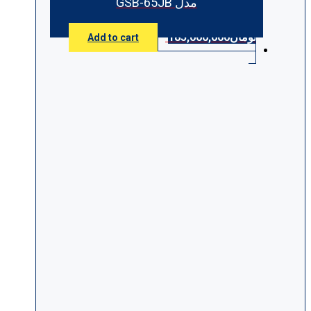
مدل GSB-65JB
تومان
185,000,000
Add to cart