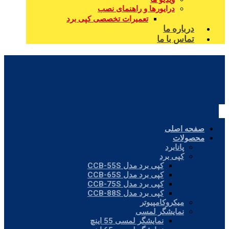
درایورها و راهنمای نصب
تعمیرات تخصصی کپی برد
درباره ما
تماس با ما
صفحه اصلی
محصولات
پانابرد
کپی برد
کپی برد مدل CCB-55S
کپی برد مدل CCB-65S
کپی برد مدل CCB-75S
کپی برد مدل CCB-88S
میکروکامپیوتر
نمایشگر لمسی
نمایشگر لمسی 55 اینچ