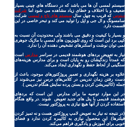
سیستم لمسی آن ها می باشد که در دستگاه های چینی بسیار
ضعیف و با اختلاف و خطای زیاد مشاهده می شود اما
شرکت
دیتوس
که قریب به چهل سال
سیستم های تاچ و لمسی
شرکت
سامسونگ و ال جی و اپل را تولید می کند و تبحر خاصی در این
قسمت دارد.
و بسیار با کیفیت و دقیق می باشند ولی محدودیت آن نسبت به
کپی برد این است که روی تلویزیون های لمسی با ماژیک جوهری
نمی توان نوشت و اسکنرهای تشخیص دهنده آن را ندارد.
نیاز به تعویض بردهای هوشمند قدیمی در سراسر
مدارس
است
که عمدتاً زندگیشان رو به پایان است و برای مدارس هزینه‌های
سنگینی از لحاظ حفظ و نگهداری ایجاد می‌کند.
علاوه بر هزینه نگهداری و تعمیر پروژکتورهای موجود، باعث از
دست رفتن زمان تدریس در کلاس‌های درس نیز می‌شوند از
جمله (کالیبریشن کردن و بستن پرده نمایش هنگام تدریس ).
در این موارد توصیه ما برای مدارس این است که بردهای
هوشمند قدیمی با پنل های جدید تعویض شوند .در واقع هنگام
استفاده کردن از آنها هیچ نیازی به پروژکتور نیست.
(در نتیجه نه نیاز به تعویض لامپ پروژکتور هست و نه تمیز کردن
فیلترها). این محصول نیازی به کالیبره کردن ندارد و فضای
خوبی برای آموزش و یادگیری فراهم می‌کند.