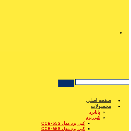
صفحه اصلی
محصولات
پانابرد
کپی برد
کپی برد مدل CCB-55S
کپی برد مدل CCB-65S