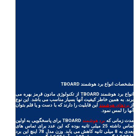
مشخصات انواع برد هوشمند TBOARD
انواع برد هوشمند TBOARD از تکنولوژی مادون قرمز بهره می
برند. به همین خاطر کیفیت آنها بسیار مناسب می باشد. این نوع
از
بردهای هوشمند
این قابلیت را دارند که با دست و یا قلم بتوان
آنها را لمس نمود.
مدت زمانی که
برد هوشمند
TBOARD برای پاسخگویی به اولین
تماس داشته 25 میلی ثانیه بوده که این عدد برای تماس های
بعدی به 8 میلی ثانیه کاهش می یابد. وزن مدل 78 اینچ این برد