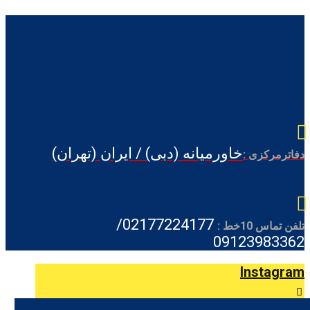
خاورمیانه (دبی) / ایران (تهران)
دفاترمرکزی :
02177224177/
تلفن تماس 10خط :
09123983362
Instagram