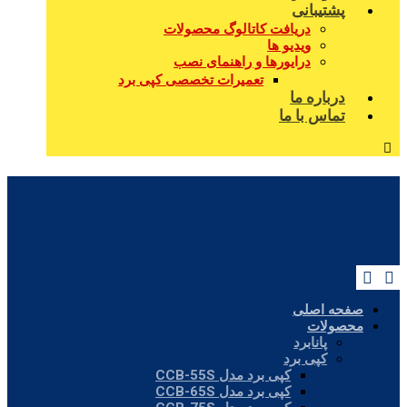
پشتیبانی
دریافت کاتالوگ محصولات
ویدیو ها
درایورها و راهنمای نصب
تعمیرات تخصصی کپی برد
درباره ما
تماس با ما
صفحه اصلی
محصولات
پانابرد
کپی برد
کپی برد مدل CCB-55S
کپی برد مدل CCB-65S