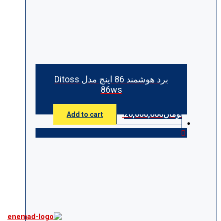
برد هوشمند 86 اینچ مدل Ditoss
86ws
تومان
26,000,000
Add to cart