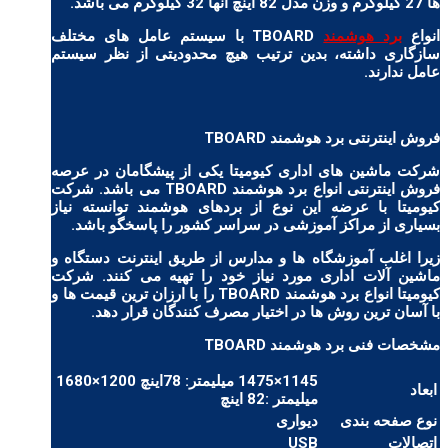
ها 27 کیلوگرم و وزن مدل 82 اینچ آنها 32 کیلوگرم می باشد.
انواع
برد هوشمند
TBOARD با سیستم عامل های مختلف
سازگاری داشته، بدین ترتیب هیچ محدودیتی از نظر سیستم
عامل ندارند.
فروش اینترنتی برد هوشمند TBOARD
شرکت ماشین های اداری کیومیتا یکی از پیشگامان در عرصه
فروش اینترنتی انواع برد هوشمند TBOARD می باشد. شرکت
کیومیتا با عرضه این نوع از بردهای هوشمند توانسته نیاز
بسیاری از مراکز آموزشی در سراسر کشور را پاسخگو باشد.
زیرا اغلب آموزشگاه ها و مدارس از طریق اینترنت دستگاه و
ماشین آلات اداری مورد نیاز خود را تهیه می کنند. شرکت
کیومیتا انواع برد هوشمند TBOARD را با ارزان ترین قیمت ها و
با آسان ترین روش ها در اختیار مصرف کنندگان قرار دهد.
مشخصات فنی برد هوشمند TBOARD
1145×1475 میلیمتر: 78اینچ 1200×1680
ابعاد
میلیمتر :82 اینچ
نوع صفحه بندی
دیواری
اتصالات
USB