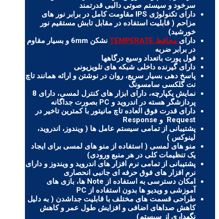
سرخود و سیستم صوتی دالبی قدرتمند
دارای تکنولوژی IPS مقاومت کامل در برابر نور های
مزاحم ( قابلیت استفاده در مقابل تابش مستقیم نور
خورشید)
دارای
محافظ TEMPERATE
نشکن 6mm و بسیار مقاوم
در برابر ضربه
فول پورت باتعداد وسیع درگاهها
دارای گیرنده داخلی شبکه های تلویزیونی
پاسخ دهی بسیار سریع، روان در نوشتن و ارائه همانند تاچ
نت گلکسی سامسونگ
نمایش یکپارچه، دارای ابزار های کنترل لمسی، دارای 8
پردازشگر هسته در اندروید و PC بصورت جداگانه
دارای قدرت فوق العاده تاچ مانیتور با کمترین تاخیر در
Request و Response
پشتیبانی از تمامی سیستم عامل ها ( ویندوز، اندروید،
لینوکس )
منو های لمسی ( استفاده از منو های لمسی برای ایجاد
یک تنظیمات کلی در هر منبع ورودی)
پشتیبانی از تمامی نرم افزار های اندروید و ویندوز و دارای
نرم افزار های فوق حرفه ای جانبی انحصاری
امکان دسترسی به استفاده از Note ها، بازی های
آموزشی و ویدیو ها بدون استفاده از PC
طراحی قسمت های مختلف با قابلیت جداشدن ( به دلیل
کاهش صداهای اضافی و افزایش طول عمر و کاهش
نگهداری از سیستم)