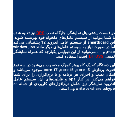
در قسمت پشتی پنل نمایشگر، جایگاه نصب
OPS
نیز تعبیه شده
تا شما بتوانید از سیستم عامل‌های دلخواه خود بهره‌مند شوید.
این smartboard از سیستم عامل اندروید 12 پشتیبانی می‌کند
اما در صورت نیاز به سیستم عامل‌های دیگر مانند window ,ios
,mac و …، می‌توانید از این دیوایس یکپارچه که همراه نمایشگر
لمسی
DITOSS
است استفاده کنید.
این دستگاه که یک کامپیوتر کوچک محسوب می‌شود در سه نوع
قدرت پردازش core i7 ,core i5 ,core i3 موجود می‌باشد و
امکان نصب و اجرای هر برنامه و یا نرم‌افزاری را برای شما
فراهم می‌کند. در کنار ops و قابلیت‌های آن، سیستم عامل
اندروید نمایشگر نیز شامل نرم‌افزارهای کاربردی از جمله s-
write ،e-share ،skype و… است.