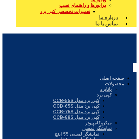
درایورها و راهنمای نصب
تعمیرات تخصصی کپی برد
درباره ما
تماس با ما
صفحه اصلی
محصولات
پانابرد
کپی برد
کپی برد مدل CCB-55S
کپی برد مدل CCB-65S
کپی برد مدل CCB-75S
کپی برد مدل CCB-88S
میکروکامپیوتر
نمایشگر لمسی
نمایشگر لمسی 55 اینچ