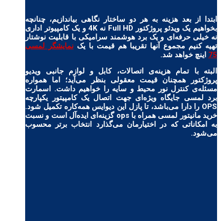
ابتدا از بعد هزینه به هر دو ساختار نگاهی بیاندازیم، چنانچه
بخواهیم یک ویدئو پروژکتور Full HD نه 4K و یک کامپیوتر اداری
نه خیلی حرفه‌ای و یک برد هوشمند سرامیکی با قابلیت نوشتار
تهیه کنیم مجموع آنها تقریبا هم قیمت با یک
نمایشگر لمسی
75
اینچ خواهد شد.
البته با تمام هزینه‌ی اتصالات، کابل و لوازم جانبی ویدیو
پروژکتور همچنان قیمت معقولی بنظر می‌آید؛ اما همواره
مسئله‌ی کنترل نور محیط و سایه را خواهیم داشت. اسمارت
برد لمسی جایگاه ویژه‌ای جهت اتصال یک کامپیتور یکپارچه
OPS را دارا می‌باشد، تا پازل این دیوایس همه‌کاره تکمیل شود.
خرید مانیتور لمسی همراه با ops گزینه‌ای ایده‌آل است و نسبت
به امکاناتی که در اختیارمان می‌گذارد انتخاب برتر محسوب
می‌شود.