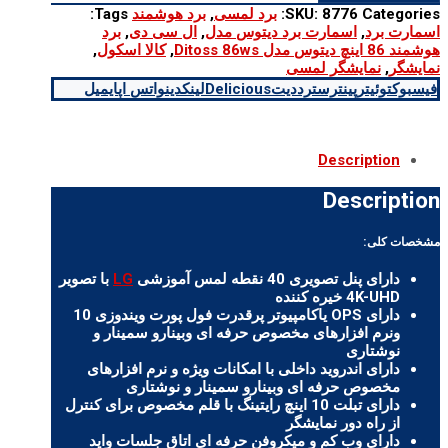
اینچ
Categories:
8776
SKU:
برد لمسی
,
برد هوشمند
Tags:
دیتوس
اسمارت برد
,
اسمارت برد دیتوس مدل
,
ال سی دی
,
برد
مدل
هوشمند 86 اینچ دیتوس مدل Ditoss 86ws
,
کالا اسکول
,
Ditoss
نمایشگر
,
نمایشگر لمسی
86ws
فیسبوک
توئیتر
پینترست
رددیت
Delicious
لینکدین
واتس اپ
ایمیل
quantity
Description
Description
مشخصات کلی:
دارای پنل تصویری 40 نقطه لمس آموزشی
LG
با تصویر
4K-UHD خیره کننده
دارای OPS یاکامپیوتر پرقدرت فول پورت ویندوزی 10
ونرم افزارهای مخصوص حرفه ای وبینارو سمینار و
نوشتاری
دارای اندروید داخلی با امکانات ویژه و نرم افزارهای
مخصوص حرفه ای وبینارو سمینار و نوشتاری
دارای تبلت 10 اینچ رایتینگ با قلم مخصوص برای کنترل
از راه دور نمایشگر
دارای وب کم و میکروفن حرفه ای اتاق جلسات واید