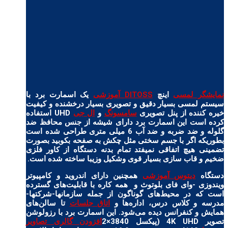
نمایشگر لمسی
اینچ
DITOSS آموزشی
یک اسمارت برد با
سیستم لمسی بسیار دقیق و تصویری بسیار درخشنده و کیفیت
خیره کننده از پنل تصویری
سامسونگ
و
ال جی
UHD استفاده
کرده است این اسمارت برد دارای شیشه از جنس محافظ ضد
گلوله و ضد ضربه و ضد آب 6 میلی متری طراحی شده است
بطوریکه اگر با جسم سختی مثل چکش به صفحه بکوبید بصورت
تضمینی هیچ اتفاقی نمیفتد تمام بدنه دستگاه از کاور فلزی
ضخیم و قاب سازی بسیار قوی وشکیل وزیبا ساخته شده است.
دستگاه
دیتوس آموزشی
همچنین دارای اندروید و کامپیوتر
ویندوزی -وای فای بلوتوث و همه کاره با قابلیت‌های گسترده‌
است که در محیط‌های گوناگون از جمله سازمانها-شرکتها-
مدرسه و کلاس درس، اداره‌ها و
اتاق جلسات
تا سالن‌های
همایش و کنفرانس دیده می‌شود. این اسمارت برد با رزولوشن
تصویر 4K UHD (پیکسل 3840×2
افزودن گالری تصاویر