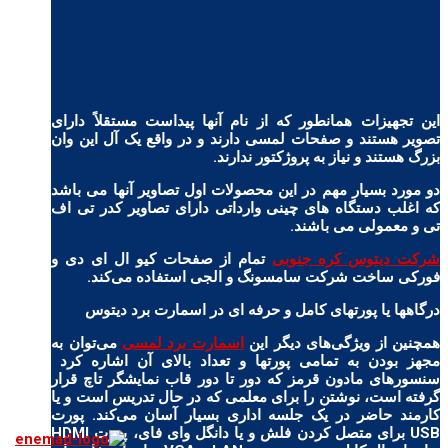
این تجهیزات همانطور که از نام آنها پیداست مستقلاً دارای
تصویر هستند و صفحات لمسی دارند و در واقع یک آل این وان
بزرگ هستند و نیاز به پروژکتور ندارند.
دو مورد بسیار مهم در این محصولات اول تصاویر آنها می باشد
که اغلب دستگاه های چینی وارداتی دارای تصاویر کدر تی اف
تی و معمولی می باشند.
شرکت دیتوس کره جنوبی
تمام از صفحات کیو ال ای دی و
فورکی ساخت شرکت سامسونگ و الجی استفاده می‌کند.
درگاهها یا پورتهای کامل و حرفه ای در اسمارت برد دیتوس
همچنین از ویژگی‌های دیگر این
اسمارت برد لمسی
می‌توان به
مجهز بودن به تمامی پورتها و تعداد بالای آن اشاره کرد
سنسورهای مادون قرمز که دور تا دور قاب نمایشگر تاچ قرار
گرفته است، نوشتن را برای معلمی که در حال تدریس است و یا
کارمند حاضر در یک جلسه اداری بسیار آسان می‌کند. پورت
USB برای متصل کردن فلش و یا دانگل وای فای، پورت HDMI