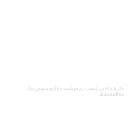
برد هوشمند 86 اینچ
دیتوس مدل Ditoss
86ws
Products
برد لمسی
برد هوشمند 86 اینچ دیتوس مدل
Ditoss 86ws