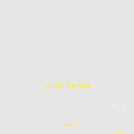
09123983362
کارشناس فروش
09392010871
چت آنلاین
02177224177
دفتر مرکزی
شبکه های اجتماعی
ایمیل :