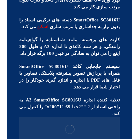
بهره وری – با طیف گسترده ای از کاغذ و کارت بدون
مرتب سازی کار می کند
SmartOffice SC8016U دسته های ترکیبی اسناد را
بدون نیاز به جداسازی یا مرتب سازی
اسکن
می کند.
کارت های برجسته، مانند شناسنامه یا گواهینامه
رانندگی، و هر سند کاغذی تا اندازه A3 و طول 200
اینچ را می توان به سادگی در فیدر 100 برگه قرار داد.
سیستم جابجایی کاغذ SmartOffice SC8016U
همراه با پردازش تصویر پیشرفته پلاستک، تصاویر یا
فایل های PDF با اندازه و اندازه گیری خودکار را در
اختیار شما قرار می دهد.
تغذیه کننده اندازه A3 SmartOffice SC8016U به
راحتی اسناد از 2 “x2″ تا 11.69″x200” را کنترل می
کند.