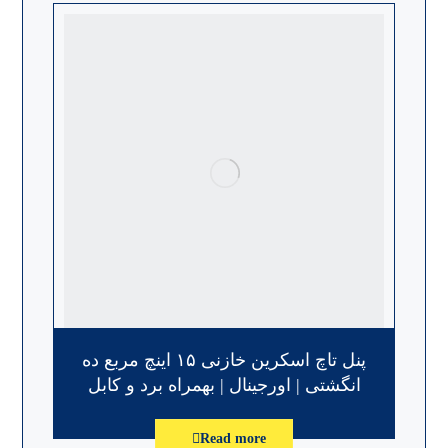
پنل تاچ اسکرین خازنی ١۵ اینچ مربع ده
انگشتی | اورجینال | بهمراه برد و کابل
Read more