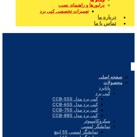
درایورها و راهنمای نصب
تعمیرات تخصصی کپی برد
درباره ما
تماس با ما
صفحه اصلی
محصولات
پانابرد
کپی برد
کپی برد مدل CCB-55S
کپی برد مدل CCB-65S
کپی برد مدل CCB-75S
کپی برد مدل CCB-88S
میکروکامپیوتر
نمایشگر لمسی
نمایشگر لمسی 55 اینچ