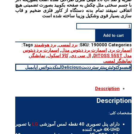
با جسم سختی مثل چکش به صفحه بکوبید بصورت تضمینی هیچ
اتفاقی نمیفتد تمام بدنه دستگاه از کاور فلزی ضخیم و قاب
سازی بسیار قوی وشکیل وزیبا ساخته شده است
اسمارت
برد
Add to cart
دیتوس
مدل
Categories:
190000
SKU:
برد لمسی
,
برد هوشمند
Tags:
DITOSS
اسمارت برد
,
اسمارت برد دیتوس مدل
,
اسمارت برد دیتوس
55ST
مدل DITOSS 55ST
,
ال سی دی
,
کالا اسکول
,
نمایشگر
,
quantity
نمایشگر لمسی
فیسبوک
توئیتر
پینترست
رددیت
Delicious
لینکدین
واتس اپ
ایمیل
Description
Description
مشخصات کلی:
دارای پنل تصویری 40 نقطه لمس آموزشی
LG
با تصویر
4K-UHD خیره کننده