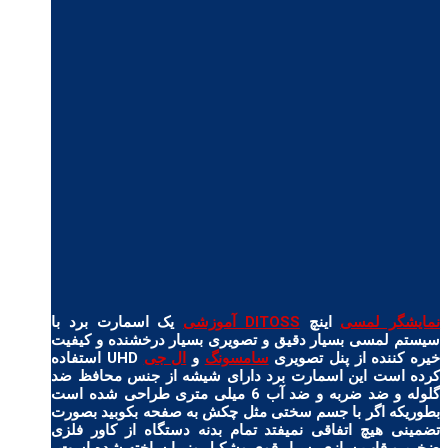
نمایشگر لمسی
اینچ
DITOSS آموزشی
یک اسمارت برد با
سیستم لمسی بسیار دقیق و تصویری بسیار درخشنده و کیفیت
خیره کننده از پنل تصویری
سامسونگ
و
ال جی
UHD استفاده
کرده است این اسمارت برد دارای شیشه از جنس محافظ ضد
گلوله و ضد ضربه و ضد آب 6 میلی متری طراحی شده است
بطوریکه اگر با جسم سختی مثل چکش به صفحه بکوبید بصورت
تضمینی هیچ اتفاقی نمیفتد تمام بدنه دستگاه از کاور فلزی
ضخیم و قاب سازی بسیار قوی وشکیل وزیبا ساخته شده است.