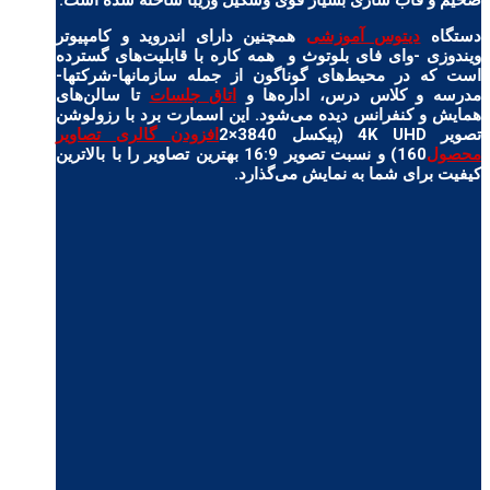
دستگاه
دیتوس آموزشی
همچنین دارای اندروید و کامپیوتر
ویندوزی -وای فای بلوتوث و همه کاره با قابلیت‌های گسترده‌
است که در محیط‌های گوناگون از جمله سازمانها-شرکتها-
مدرسه و کلاس درس، اداره‌ها و
اتاق جلسات
تا سالن‌های
همایش و کنفرانس دیده می‌شود. این اسمارت برد با رزولوشن
تصویر 4K UHD (پیکسل 3840×2
افزودن گالری تصاویر
محصول
160) و نسبت تصویر 16:9 بهترین تصاویر را با بالاترین
کیفیت برای شما به نمایش می‌گذارد.