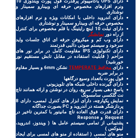
دارای OPS یاکامپیوتر پرقدرت فول پورت ویندوزی 10
ونرم افزارهای مخصوص حرفه ای وبینارو سمینار و
نوشتاری
دارای اندروید داخلی با امکانات ویژه و نرم افزارهای
مخصوص حرفه ای وبینارو سمینار و نوشتاری
دارای تبلت 10 اینچ رایتینگ با قلم مخصوص برای کنترل
از راه دور
نمایشگر
دارای وب کم و میکروفن حرفه ای اتاق جلسات واید
سرخود و سیستم صوتی دالبی قدرتمند
دارای تکنولوژی IPS مقاومت کامل در برابر نور های
مزاحم ( قابلیت استفاده در مقابل تابش مستقیم نور
خورشید)
دارای
محافظ TEMPERATE
نشکن 6mm و بسیار مقاوم
در برابر ضربه
فول پورت باتعداد وسیع درگاهها
دارای گیرنده داخلی شبکه های تلویزیونی
پاسخ دهی بسیار سریع، روان در نوشتن و ارائه همانند تاچ
نت گلکسی سامسونگ
نمایش یکپارچه، دارای ابزار های کنترل لمسی، دارای 8
پردازشگر هسته در اندروید و PC بصورت جداگانه
دارای قدرت فوق العاده تاچ مانیتور با کمترین تاخیر در
Request و Response
پشتیبانی از تمامی سیستم عامل ها ( ویندوز، اندروید،
لینوکس )
منو های لمسی ( استفاده از منو های لمسی برای ایجاد