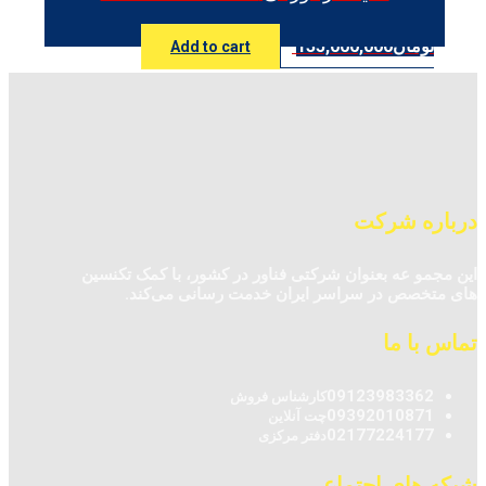
تومان
135,000,000
Add to cart
درباره شرکت
این مجمو عه بعنوان شرکتی فناور در کشور، با کمک تکنسین‌
های متخصص در سراسر ایران خدمت رسانی می‌کند.
تماس با ما
09123983362
کارشناس فروش
09392010871
چت آنلاین
02177224177
دفتر مرکزی
شبکه های اجتماعی