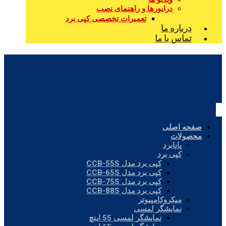
درایورها و راهنمای نصب
تعمیرات تخصصی کپی برد
درباره ما
تماس با ما
صفحه اصلی
محصولات
پانابرد
کپی برد
کپی برد مدل CCB-55S
کپی برد مدل CCB-65S
کپی برد مدل CCB-75S
کپی برد مدل CCB-88S
میکروکامپیوتر
نمایشگر لمسی
نمایشگر لمسی 55 اینچ