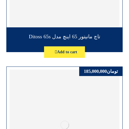
تاچ مانیتور 65 اینچ مدل Ditoss 65s
Add to cart
تومان
185,000,000