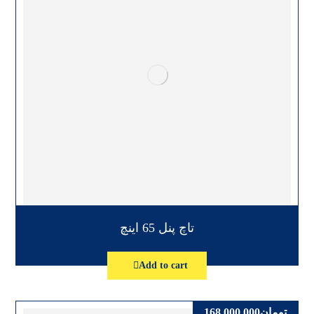
تاچ پنل 65 اینچ
Add to cart
تومان
168,000,000