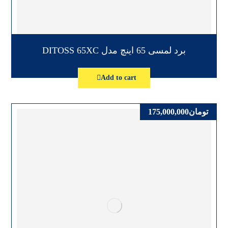
برد لمسی 65 اینچ مدل DITOSS 65XC
Add to cart
تومان
175,000,000