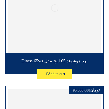
برد هوشمند 65 اینچ مدل Ditoss 65ws
Add to cart
تومان
95,000,000