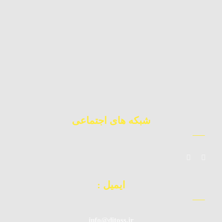
کارشناس فروش
09392010871
چت آنلاین
02177224177
دفتر مرکزی
شبکه های اجتماعی
ایمیل :
info@ditoss.ir