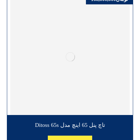
تاچ پنل 65 اینچ مدل Ditoss 65s