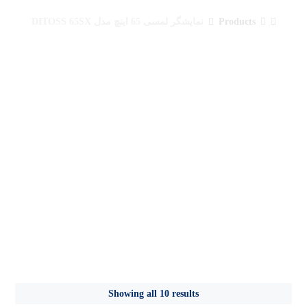
Products
نمایشگر لمسی 65 اینچ مدل DITOSS 65SX
نمایشگر لمسی 65
اینچ مدل DITOSS
65SX
Showing all 10 results