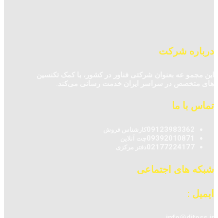
درباره شرکت
این مجمو عه بعنوان شرکتی فناور در کشور، با کمک تکنسین‌
های متخصص در سراسر ایران خدمت رسانی می‌کند.
تماس با ما
09123983362
کارشناس فروش
09392010871
چت آنلاین
02177224177
دفتر مرکزی
شبکه های اجتماعی
ایمیل :
info@ditoss.ir