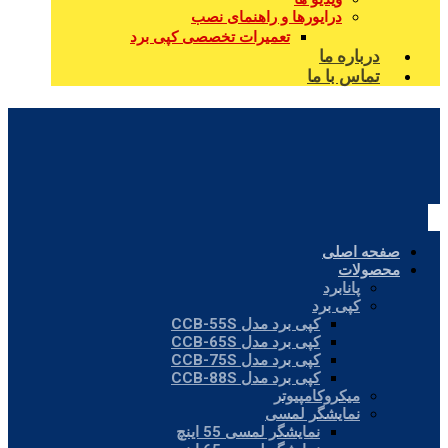
درایورها و راهنمای نصب
تعمیرات تخصصی کپی برد
درباره ما
تماس با ما
صفحه اصلی
محصولات
پانابرد
کپی برد
کپی برد مدل CCB-55S
کپی برد مدل CCB-65S
کپی برد مدل CCB-75S
کپی برد مدل CCB-88S
میکروکامپیوتر
نمایشگر لمسی
نمایشگر لمسی 55 اینچ