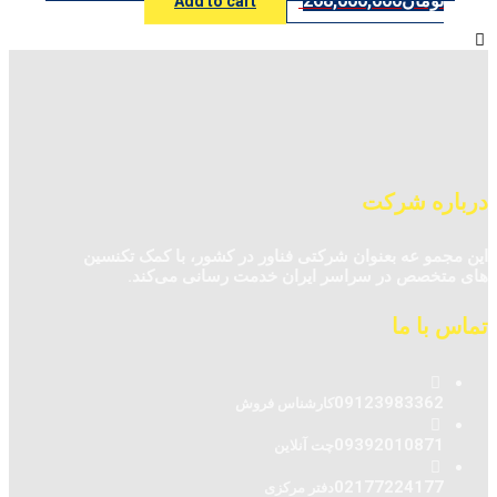
تومان
268,000,000
Add to cart
درباره شرکت
این مجمو عه بعنوان شرکتی فناور در کشور، با کمک تکنسین‌
های متخصص در سراسر ایران خدمت رسانی می‌کند.
تماس با ما
09123983362
کارشناس فروش
09392010871
چت آنلاین
02177224177
دفتر مرکزی