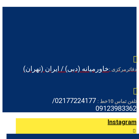
خاورمیانه (دبی) / ایران (تهران)
دفاترمرکزی :
02177224177/
تلفن تماس 10خط :
09123983362
Instagram