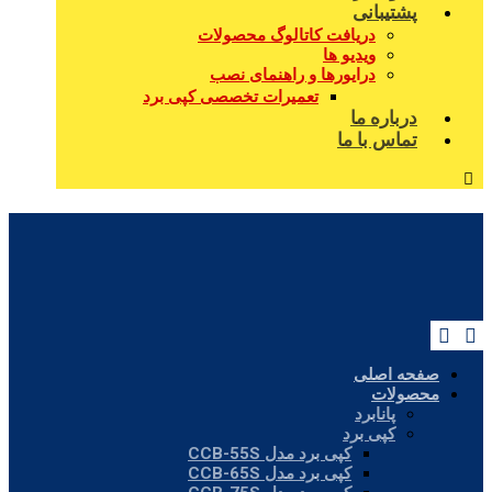
پشتیبانی
دریافت کاتالوگ محصولات
ویدیو ها
درایورها و راهنمای نصب
تعمیرات تخصصی کپی برد
درباره ما
تماس با ما
صفحه اصلی
محصولات
پانابرد
کپی برد
کپی برد مدل CCB-55S
کپی برد مدل CCB-65S