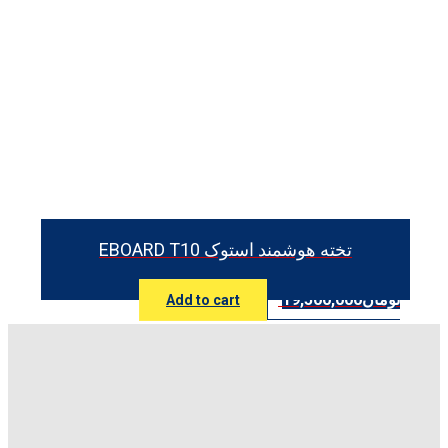
تخته هوشمند استوک EBOARD T10
تومان
19,500,000
Add to cart