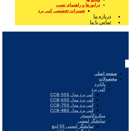
درایورها و راهنمای نصب
تعمیرات تخصصی کپی برد
درباره ما
تماس با ما
صفحه اصلی
محصولات
پانابرد
کپی برد
کپی برد مدل CCB-55S
کپی برد مدل CCB-65S
کپی برد مدل CCB-75S
کپی برد مدل CCB-88S
میکروکامپیوتر
نمایشگر لمسی
نمایشگر لمسی 55 اینچ