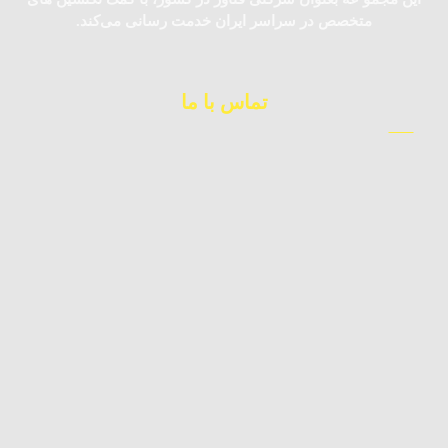
متخصص در سراسر ایران خدمت رسانی می‌کند.
تماس با ما
09123983362
کارشناس فروش
09392010871
چت آنلاین
02177224177
دفتر مرکزی