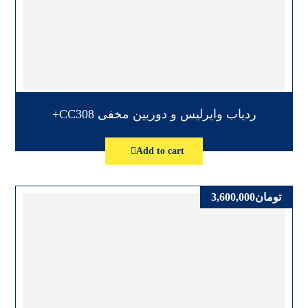
ردیاب وایرلیس و دوربین مخفی CC308+
Add to cart
تومان
3,600,000