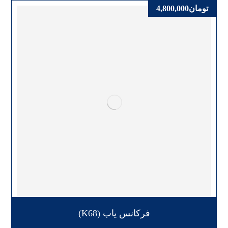
تومان
4,800,000
فرکانس یاب (K68)