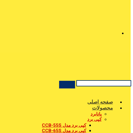
صفحه اصلی
محصولات
پانابرد
کپی برد
کپی برد مدل CCB-55S
کپی برد مدل CCB-65S