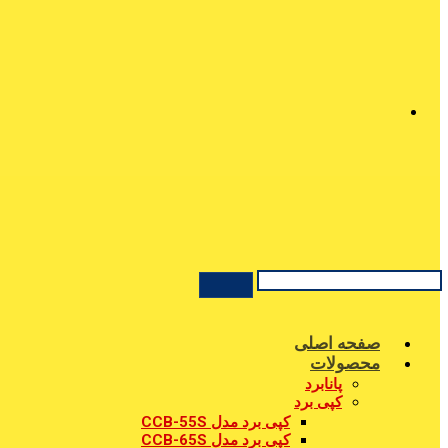
صفحه اصلی
محصولات
پانابرد
کپی برد
کپی برد مدل CCB-55S
کپی برد مدل CCB-65S