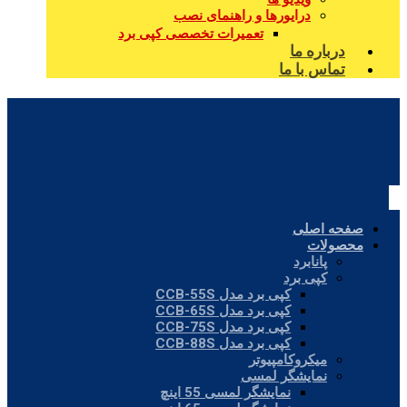
درایورها و راهنمای نصب
تعمیرات تخصصی کپی برد
درباره ما
تماس با ما
صفحه اصلی
محصولات
پانابرد
کپی برد
کپی برد مدل CCB-55S
کپی برد مدل CCB-65S
کپی برد مدل CCB-75S
کپی برد مدل CCB-88S
میکروکامپیوتر
نمایشگر لمسی
نمایشگر لمسی 55 اینچ