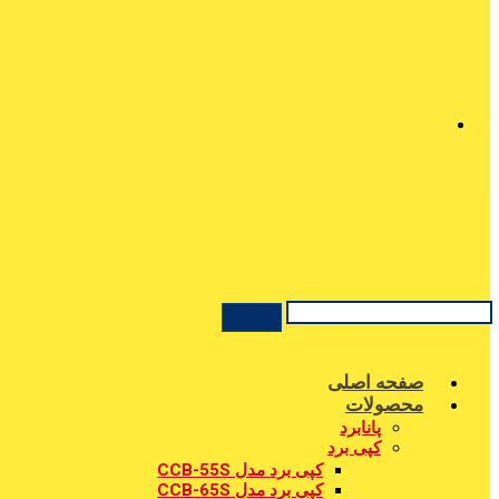
صفحه اصلی
محصولات
پانابرد
کپی برد
کپی برد مدل CCB-55S
کپی برد مدل CCB-65S