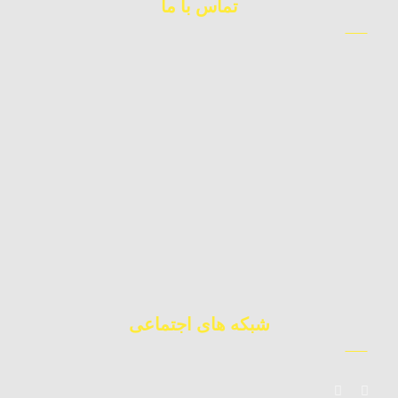
تماس با ما
09123983362
کارشناس فروش
09392010871
چت آنلاین
02177224177
دفتر مرکزی
شبکه های اجتماعی