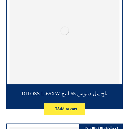
تاچ پنل دیتوس 65 اینچ DITOSS L-65XW
Add to cart
تومان
175,000,000