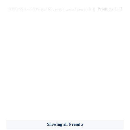
Products
تلویزیون لمسی دیتوس 65 اینچ DITOSS L-55XW
تلویزیون لمسی
دیتوس 65 اینچ
DITOSS L-55XW
Showing all 6 results