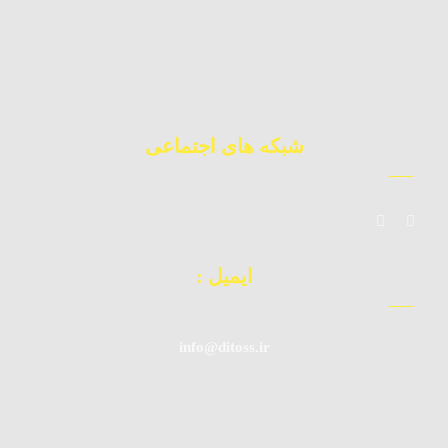
09392010871
چت آنلاین
02177224177
دفتر مرکزی
شبکه های اجتماعی
ایمیل :
info@ditoss.ir