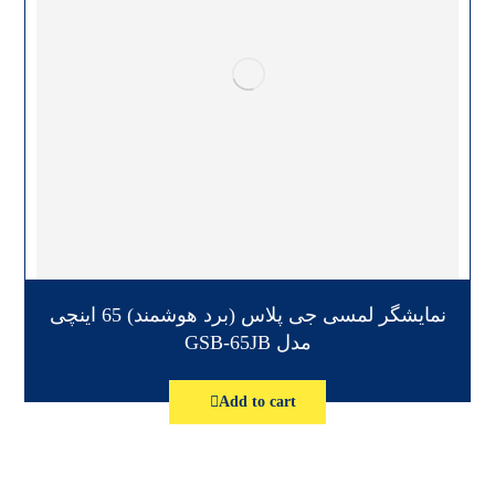
نمایشگر لمسی جی پلاس (برد هوشمند) 65 اینچی
مدل GSB-65JB
Add to cart