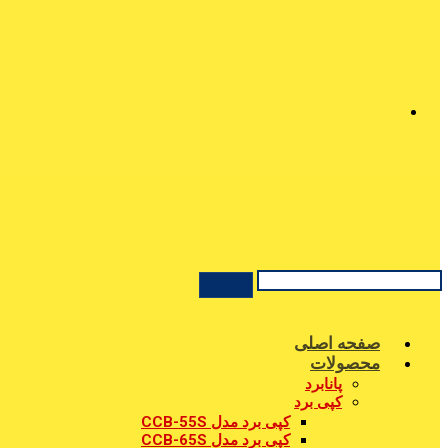
صفحه اصلی
محصولات
پانابرد
کپی برد
کپی برد مدل CCB-55S
کپی برد مدل CCB-65S