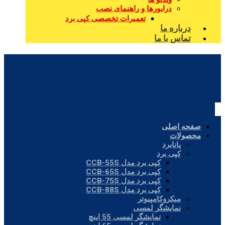
درایورها و راهنمای نصب
تعمیرات تخصصی کپی برد
درباره ما
تماس با ما
صفحه اصلی
محصولات
پانابرد
کپی برد
کپی برد مدل CCB-55S
کپی برد مدل CCB-65S
کپی برد مدل CCB-75S
کپی برد مدل CCB-88S
میکروکامپیوتر
نمایشگر لمسی
نمایشگر لمسی 55 اینچ