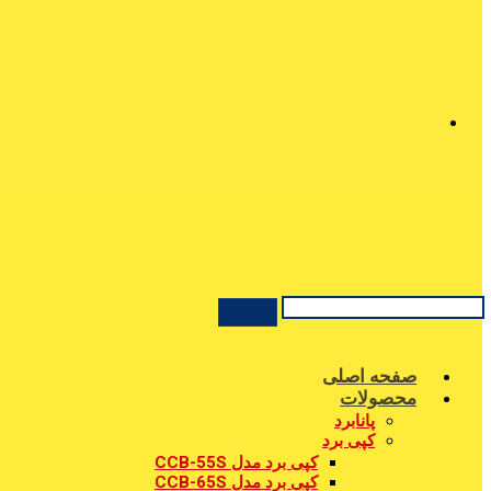
صفحه اصلی
محصولات
پانابرد
کپی برد
کپی برد مدل CCB-55S
کپی برد مدل CCB-65S