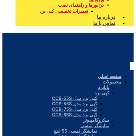
درایورها و راهنمای نصب
تعمیرات تخصصی کپی برد
درباره ما
تماس با ما
صفحه اصلی
محصولات
پانابرد
کپی برد
کپی برد مدل CCB-55S
کپی برد مدل CCB-65S
کپی برد مدل CCB-75S
کپی برد مدل CCB-88S
میکروکامپیوتر
نمایشگر لمسی
نمایشگر لمسی 55 اینچ