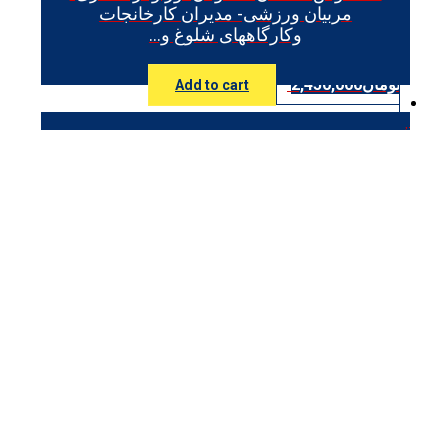
مربیان ورزشی- مدیران کارخانجات
وکارگاههای شلوغ و…
تومان
2,450,000
Add to cart