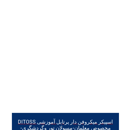
اسپیکر میکروفن دار پرتابل آموزشی DITOSS
مخصوص معلمان-مسولان تور وگردشگری-