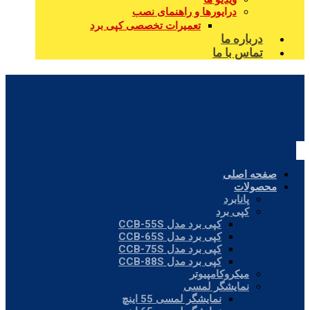
درایورها و راهنمای نصب
تعمیرات تخصصی کپی برد
درباره ما
تماس با ما
صفحه اصلی
محصولات
پانابرد
کپی برد
کپی برد مدل CCB-55S
کپی برد مدل CCB-65S
کپی برد مدل CCB-75S
کپی برد مدل CCB-88S
میکروکامپیوتر
نمایشگر لمسی
نمایشگر لمسی 55 اینچ