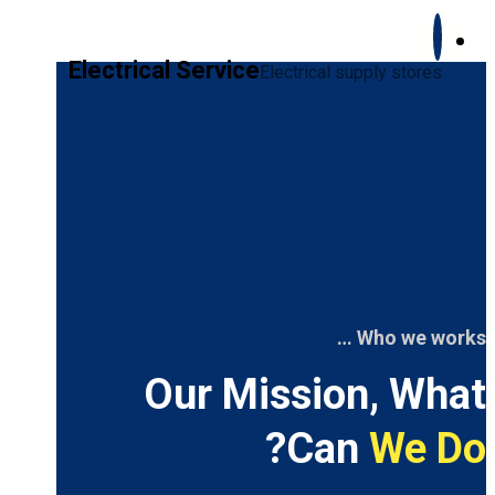
Electrical Service
Electrical supply stores
Who we works …
Our Mission, What
?
Can
We Do