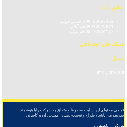
تماس با ما
09123983362
کارشناس فروش
09392010871
چت آنلاین
02177224177
دفتر مرکزی
شبکه های اجتماعی
ایمیل :
info@ditoss.ir
تمامی محتوای این سایت محفوظ و متعلق به شرکت رایا هوشمند
شریف می باشد ، طراح و توسعه دهنده : مهندس آرزو کاشانی
شرکت رایاهوشمند