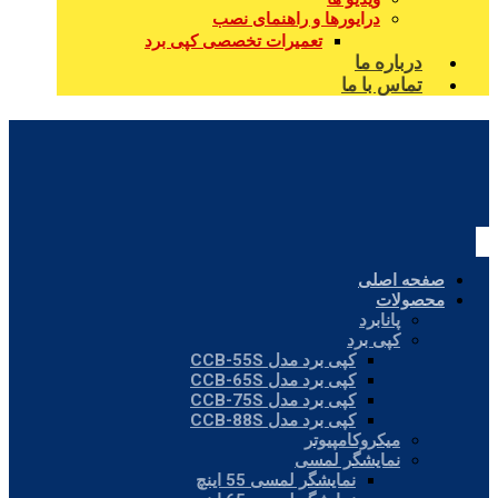
درایورها و راهنمای نصب
تعمیرات تخصصی کپی برد
درباره ما
تماس با ما
صفحه اصلی
محصولات
پانابرد
کپی برد
کپی برد مدل CCB-55S
کپی برد مدل CCB-65S
کپی برد مدل CCB-75S
کپی برد مدل CCB-88S
میکروکامپیوتر
نمایشگر لمسی
نمایشگر لمسی 55 اینچ