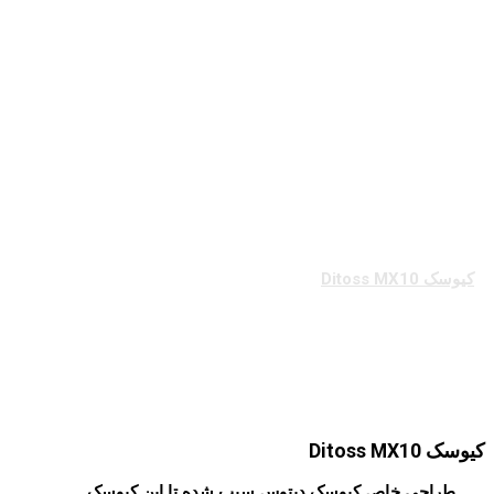
کیوسک Ditoss
MX10
کیوسک Ditoss MX10
کیوسک Ditoss MX10
طراحی خاص کیوسک دیتوس سبب شده تا این کیوسک