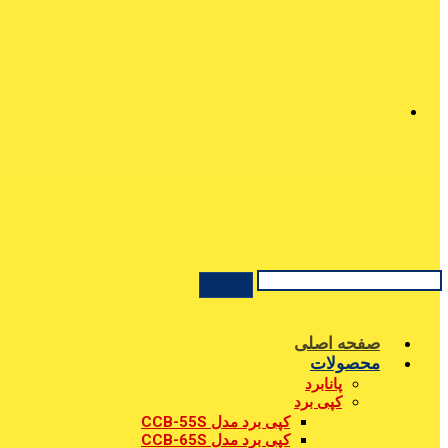
صفحه اصلی
محصولات
پانابرد
کپی برد
کپی برد مدل CCB-55S
کپی برد مدل CCB-65S