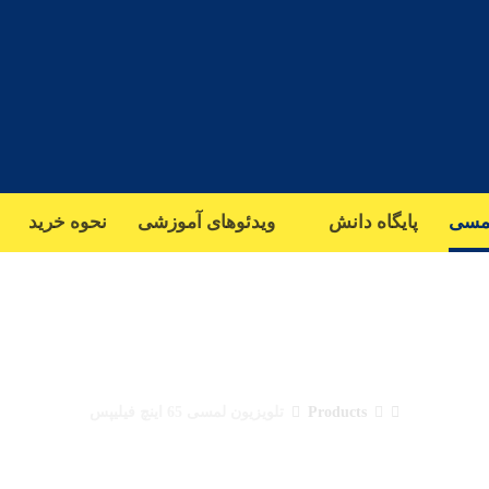
تلفن تماس 10خط :
02177224177/ 09123983362
مسی
پایگاه دانش
ویدئوهای آموزشی
نحوه خرید
ن لمسی 65 اینچ فیلیپس
Products
تلویزیون لمسی 65 اینچ فیلیپس