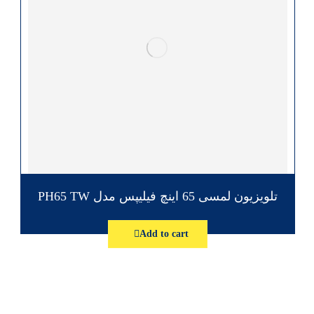
تلویزیون لمسی 65 اینچ فیلیپس مدل PH65 TW
Add to cart