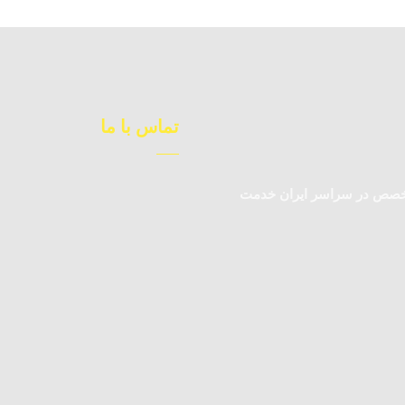
تماس با ما
متخصص در سراسر ایران خدمت
09123983362
کارشناس فروش
09392010871
چت آنلاین
02177224177
دفتر مرکزی